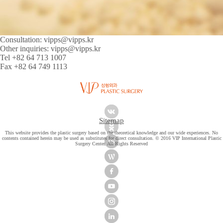
Consultation:
vipps@vipps.kr
Other inquiries:
vipps@vipps.kr
Tel +82 64 713 1007
Fax +82 64 749 1113
Sitemap
This website provides the plastic surgery based on the theoretical knowledge and our wide experiences. No
contents contained herein may be used as substitutes for direct consultation. © 2016 VIP International Plastic
Surgery Center. All Rights Reserved