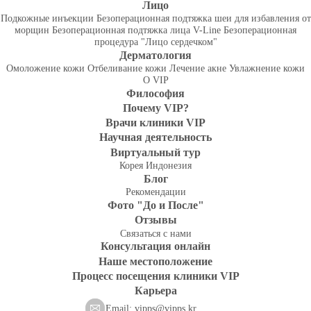
Лицо
Подкожные инъекции
Безоперационная подтяжка шеи для избавления от
морщин
Безоперационная подтяжка лица V-Line
Безоперационная
процедура "Лицо сердечком"
Дерматология
Омоложение кожи
Отбеливание кожи
Лечение акне
Увлажнение кожи
О VIP
Философия
Почему VIP?
Врачи клиники VIP
Научная деятельность
Виртуальный тур
Корея
Индонезия
Блог
Рекомендации
Фото "До и После"
Отзывы
Связаться с нами
Консультация онлайн
Наше местоположение
Процесс посещения клиники VIP
Карьера
Email:
vipps@vipps.kr