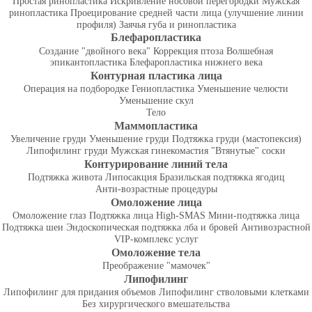
Простая ринопластика
Искривление носовой перегородки
Мужская
ринопластика
Проецирование средней части лица (улучшение линии
профиля)
Заячья губа и ринопластика
Блефаропластика
Создание "двойного века"
Коррекция птоза
Волшебная
эпикантопластика
Блефаропластика нижнего века
Контурная пластика лица
Операция на подбородке
Гениопластика
Уменьшение челюсти
Уменьшение скул
Тело
Маммопластика
Увеличение груди
Уменьшение груди
Подтяжка груди (мастопексия)
Липофилинг груди
Мужская гинекомастия
"Втянутые" соски
Контурирование линий тела
Подтяжка живота
Липосакция
Бразильская подтяжка ягодиц
Анти-возрастные процедуры
Омоложение лица
Омоложение глаз
Подтяжка лица High-SMAS
Мини-подтяжка лица
Подтяжка шеи
Эндоскопическая подтяжка лба и бровей
Антивозрастной
VIP-комплекс услуг
Омоложение тела
Преображение "мамочек"
Липофилинг
Липофилинг для придания объемов
Липофилинг стволовыми клетками
Без хирургического вмешательства