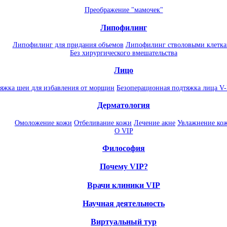
Преображение "мамочек"
Липофилинг
Липофилинг для придания объемов
Липофилинг стволовыми клетк
Без хирургического вмешательства
Лицо
яжка шеи для избавления от морщин
Безоперационная подтяжка лица V-
Дерматология
Омоложение кожи
Отбеливание кожи
Лечение акне
Увлажнение ко
О VIP
Философия
Почему VIP?
Врачи клиники VIP
Научная деятельность
Виртуальный тур