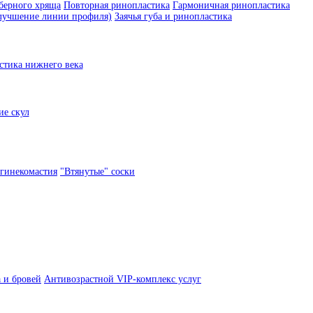
берного хряща
Повторная ринопластика
Гармоничная ринопластика
улучшение линии профиля)
Заячья губа и ринопластика
стика нижнего века
е скул
гинекомастия
"Втянутые" соски
 и бровей
Антивозрастной VIP-комплекс услуг