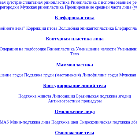
ая аутотрансплататная ринопластика
Ринопластика с использованием ре
регородки
Мужская ринопластика
Проецирование средней части лица (
Блефаропластика
войного века"
Коррекция птоза
Волшебная эпикантопластика
Блефаропла
Контурная пластика лица
Операция на подбородке
Гениопластика
Уменьшение челюсти
Уменьшени
Тело
Маммопластика
шение груди
Подтяжка груди (мастопексия)
Липофилинг груди
Мужская 
Контурирование линий тела
Подтяжка живота
Липосакция
Бразильская подтяжка ягодиц
Анти-возрастные процедуры
Омоложение лица
SMAS
Мини-подтяжка лица
Подтяжка шеи
Эндоскопическая подтяжка лба
Омоложение тела