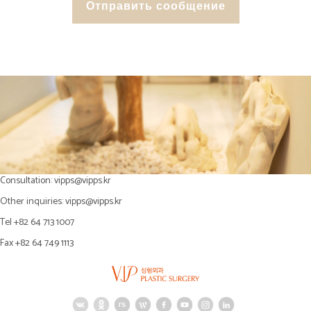
Consultation:
vipps@vipps.kr
Other inquiries:
vipps@vipps.kr
Tel +82 64 713 1007
Fax +82 64 749 1113