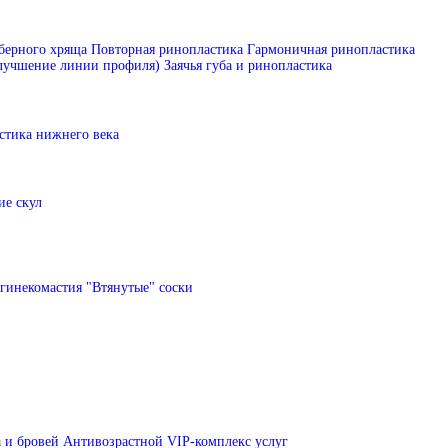
берного хряща
Повторная ринопластика
Гармоничная ринопластика
улучшение линии профиля)
Заячья губа и ринопластика
стика нижнего века
е скул
гинекомастия
"Втянутые" соски
 и бровей
Антивозрастной VIP-комплекс услуг