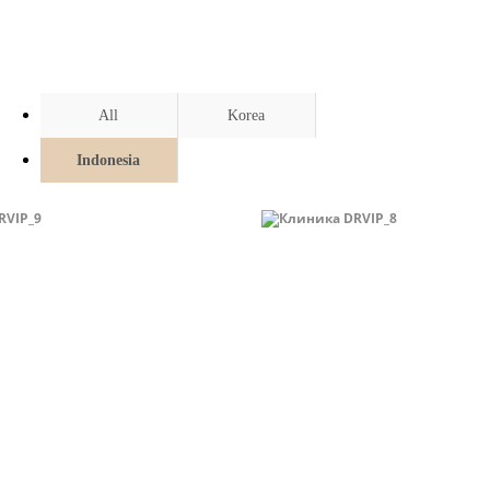
All
Korea
Indonesia