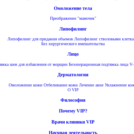
Омоложение тела
Преображение "мамочек"
Липофилинг
Липофилинг для придания объемов
Липофилинг стволовыми клетк
Без хирургического вмешательства
Лицо
яжка шеи для избавления от морщин
Безоперационная подтяжка лица V-
Дерматология
Омоложение кожи
Отбеливание кожи
Лечение акне
Увлажнение ко
О VIP
Философия
Почему VIP?
Врачи клиники VIP
Научная деятельность