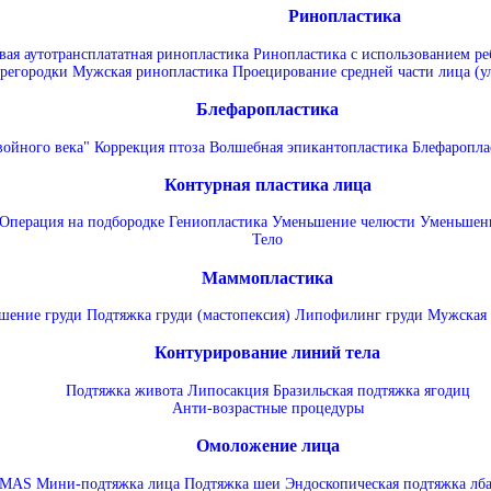
Ринопластика
ая аутотрансплататная ринопластика
Ринопластика с использованием ре
регородки
Мужская ринопластика
Проецирование средней части лица (
Блефаропластика
войного века"
Коррекция птоза
Волшебная эпикантопластика
Блефаропла
Контурная пластика лица
Операция на подбородке
Гениопластика
Уменьшение челюсти
Уменьшени
Тело
Маммопластика
шение груди
Подтяжка груди (мастопексия)
Липофилинг груди
Мужская 
Контурирование линий тела
Подтяжка живота
Липосакция
Бразильская подтяжка ягодиц
Анти-возрастные процедуры
Омоложение лица
SMAS
Мини-подтяжка лица
Подтяжка шеи
Эндоскопическая подтяжка лба