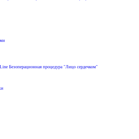
ами
Line
Безоперационная процедура "Лицо сердечком"
жи