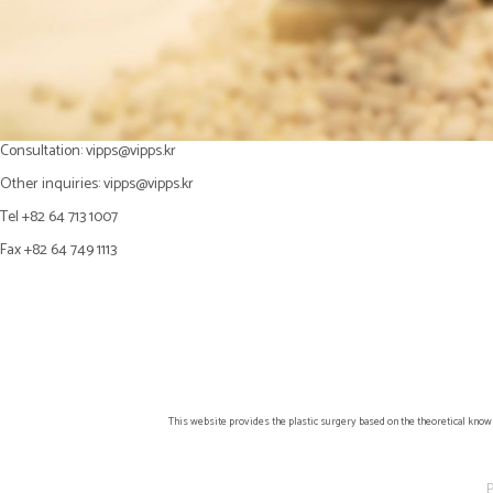
Consultation:
vipps@vipps.kr
Other inquiries:
vipps@vipps.kr
Tel +82 64 713 1007
Fax +82 64 749 1113
This website provides the plastic surgery based on the theoretical know
P