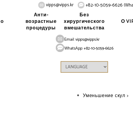
vipps@vipps.kr
+82-10-5059-6626 (Wha
Анти-
Без
ло
О VI
возрастные
хирургического
процедуры
вмешательства
Home
Лиц
Email:
vipps@vipps.kr
WhatsApp: +82-10-5059-6626
Контурная пла
Операция на подбор
Гениопластика >
Уменьшение челюсти
Уменьшение скул >