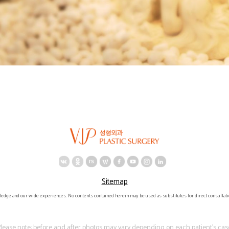
Sitemap
ledge and our wide experiences. No contents contained herein may be used as substitutes for direct consultati
lease note: before and after photos may vary depending on each patient's cas