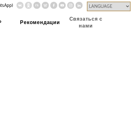
tsApp)
Связаться с
P
Рекомендации
нами
о
Контурная пластика лица
стика лица
одке >
 >