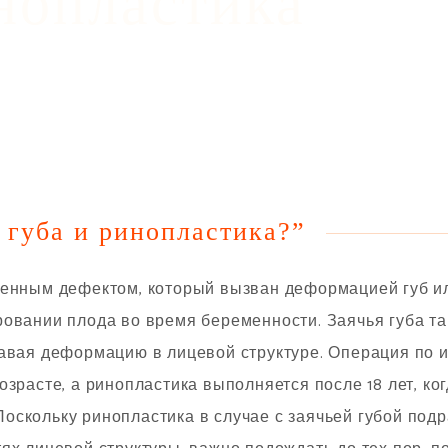
нопластика
я губа и ринопластика?”
денным дефектом, который вызван деформацией губ ил
ровании плода во время беременности. Заячья губа т
давая деформацию в лицевой структуре. Операция по
озрасте, а ринопластика выполняется после 18 лет, ко
оскольку ринопластика в случае с заячьей губой под