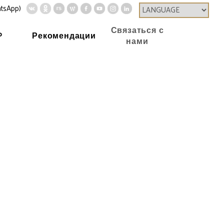
tsApp)
Связаться с
P
Рекомендации
нами
Заячья губа и ринопластика