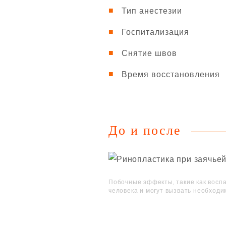
Тип анестезии
Госпитализация
Снятие швов
Время восстановления
До и после
Побочные эффекты, такие как воспа
человека и могут вызвать необходи