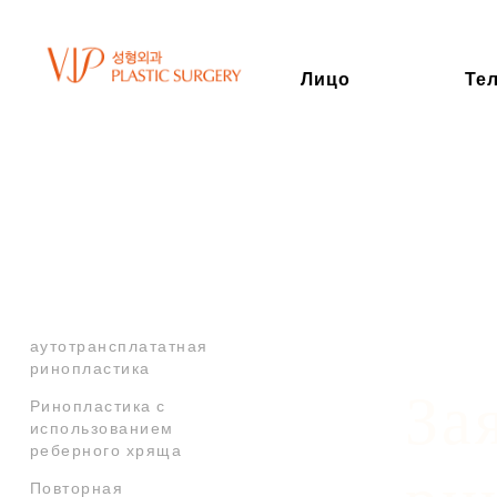
Лицо
Те
РИНОПЛАСТИКА
Ринопластика по типу
носа
Этническая
Ринопластика
Хрящевая
аутотрансплататная
ринопластика
За
Ринопластика с
использованием
реберного хряща
Повторная