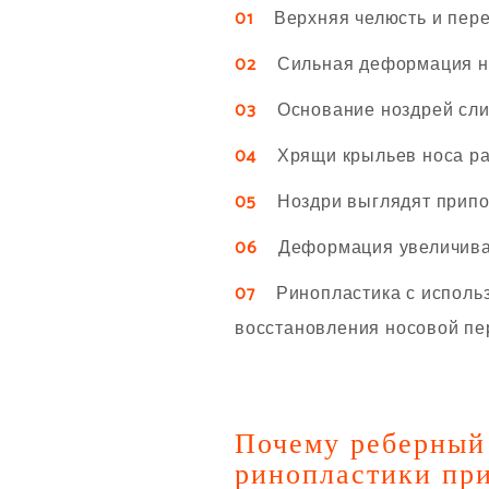
01
Верхняя челюсть и перед
02
Сильная деформация нос
03
Основание ноздрей слиш
04
Хрящи крыльев носа рас
05
Ноздри выглядят припо
06
Деформация увеличивает
07
Ринопластика с использо
восстановления носовой пер
Почему реберный
ринопластики при