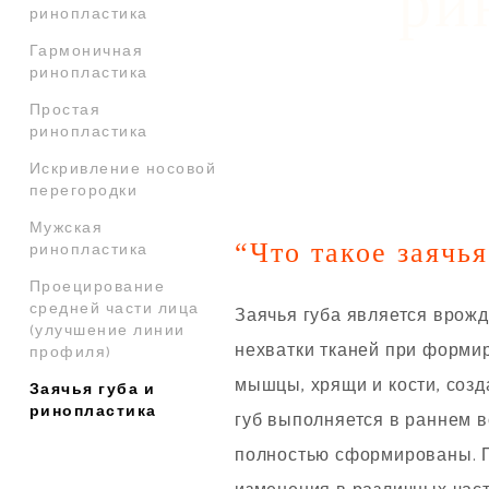
ри
ринопластика
Гармоничная
ринопластика
Простая
ринопластика
Искривление носовой
перегородки
Мужская
“Что такое заячь
ринопластика
Проецирование
средней части лица
Заячья губа является врож
(улучшение линии
нехватки тканей при форми
профиля)
мышцы, хрящи и кости, соз
Заячья губа и
ринопластика
губ выполняется в раннем в
полностью сформированы. П