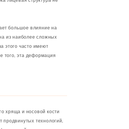
ока лицевая структура не
вает большое влияние на
дна из наиболее сложных
за этого часто имеют
е того, эта деформация
го хряща и носовой кости
т продвинутых технологий,