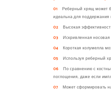
01
Реберный хрящ может быт
идеальна для поддержания 
02
Высокая эффективность 
03
Искривленная носовая п
04
Короткая колумелла мож
05
Используя реберный хрящ
06
По сравнению с костным 
поглощения, даже если имп
07
Может сформировать нат