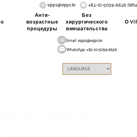
vipps@vipps.kr
+82-10-5059-6626 (Wha
Анти-
Без
ло
О VI
возрастные
хирургического
процедуры
вмешательства
Home
Лицо
Ринопластика
Email:
vipps@vipps.kr
WhatsApp: +82-10-5059-6626
ячья губа и