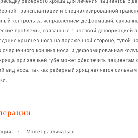
ересадку реберного хряща для лечения пациентов с д
еберной трансплантации и специализированной транс
лный контроль за исправлением деформаций, связанн
еские проблемы, связанные с носовой деформацией пр
едание крыльев носа на пораженной стороне, тупой но
ко очерченного кончика носа, и деформированная колу
хряща при заячьей губе может обеспечить пациентам 
й вид носа, так как реберный хрящ является сильн
ки.
перации
: Может различаться
ации