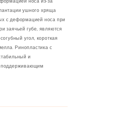
еформацией носа из-за
плантации ушного хряща
ых с деформацией носа при
и заячьей губе, являются
согубный угол, короткая
мелла. Ринопластика с
стабильный и
ым поддерживающим