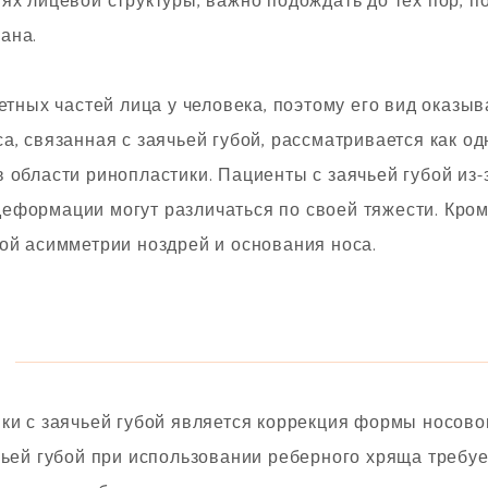
ях лицевой структуры, важно подождать до тех пор, п
ана.
метных частей лица у человека, поэтому его вид оказы
а, связанная с заячьей губой, рассматривается как о
 области ринопластики. Пациенты с заячьей губой из-
еформации могут различаться по своей тяжести. Кром
ой асимметрии ноздрей и основания носа.
ки с заячьей губой является коррекция формы носово
чьей губой при использовании реберного хряща требуе