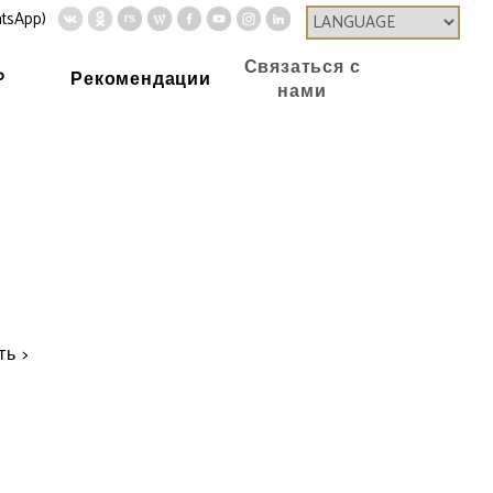
tsApp)
Связаться с
P
Рекомендации
нами
Home
О VIP
ь >