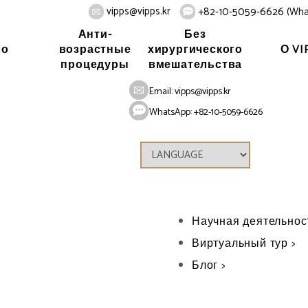
vipps@vipps.kr
+82-10-5059-6626 (Wha
Анти-
Без
ло
О VI
возрастные
хирургического
процедуры
вмешательства
Email:
vipps@vipps.kr
WhatsApp: +82-10-5059-6626
О VIP
Философия >
Почему VIP? >
Врачи клиники VIP >
Научная деятельност
Виртуальный тур >
Блог >