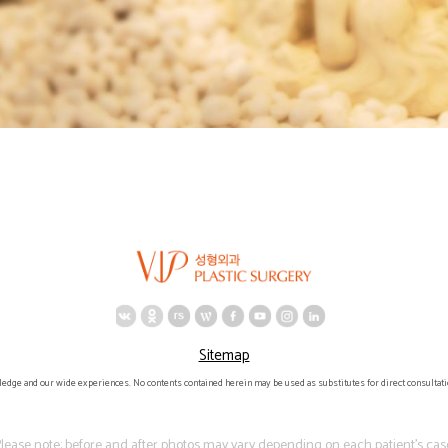
Sitemap
ledge and our wide experiences. No contents contained herein may be used as substitutes for direct consultati
lease note: before and after photos may vary depending on each patient's cas