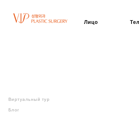
Лицо
Те
О VIP
Философия
Почему VIP?
Врачи клиники VIP
Academic Activity
Виртуальный тур
Блог