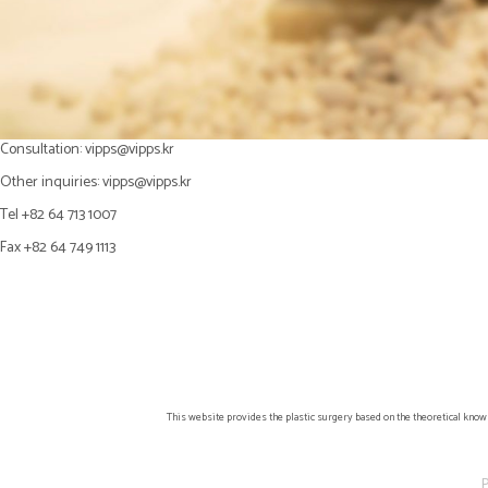
Consultation:
vipps@vipps.kr
Other inquiries:
vipps@vipps.kr
Tel +82 64 713 1007
Fax +82 64 749 1113
This website provides the plastic surgery based on the theoretical know
P