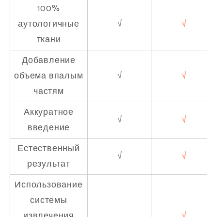
100%
аутологичные
√
√
ткани
Добавление
объема впалым
√
√
частям
Аккуратное
√
√
введение
Естественный
√
√
результат
Использование
системы
извлечения
√