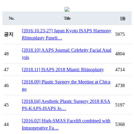
No.
Title
Hit
[2016.10.23-27] Japan Kyoto ISAPS Harmony
공지
5975
Rhinoplasty Paneli…
[2018.10] AAPS Journal: Celebrity Facial Anal
48
4804
ysis
47
[2018.11] ISAPS 2018 Miami: Rhinoplasty
4714
[2018.09] Plastic Surgery the Meeting at Chica
46
4738
go
[2018.04] Aesthetic Plastic Surgery 2018 KSA
45
5197
PS-KAPS-ISAPS Jo…
[2016.02] High-SMAS Facelift combined with
44
5368
Intraoperative Fa…