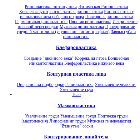
Ринопластика по типу носа
Этническая Ринопластика
Хрящевая аутотрансплататная ринопластика
Ринопластика с
использованием реберного хряща
Повторная ринопластика
Гармоничная ринопластика
Простая ринопластика
Искривление
носовой перегородки
Мужская ринопластика
Проецирование
средней части лица (улучшение линии профиля)
Заячья губа и
ринопластика
Блефаропластика
Создание "двойного века"
Коррекция птоза
Волшебная
эпикантопластика
Блефаропластика нижнего века
Контурная пластика лица
Операция на подбородке
Гениопластика
Уменьшение челюсти
Уменьшение скул
Тело
Маммопластика
Увеличение груди
Уменьшение груди
Подтяжка груди
(мастопексия)
Липофилинг груди
Мужская гинекомастия
"Втянутые" соски
Контурирование линий тела