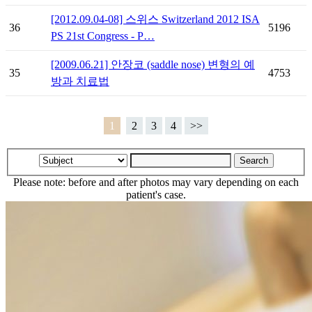
[2012.09.04-08] 스위스 Switzerland 2012 ISA
36
5196
PS 21st Congress - P…
[2009.06.21] 안장코 (saddle nose) 변형의 예
35
4753
방과 치료법
1
2
3
4
>>
Please note: before and after photos may vary depending on each
patient's case.