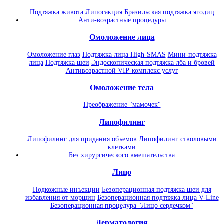
Подтяжка живота
Липосакция
Бразильская подтяжка ягодиц
Анти-возрастные процедуры
Омоложение лица
Омоложение глаз
Подтяжка лица High-SMAS
Мини-подтяжка
лица
Подтяжка шеи
Эндоскопическая подтяжка лба и бровей
Антивозрастной VIP-комплекс услуг
Омоложение тела
Преображение "мамочек"
Липофилинг
Липофилинг для придания объемов
Липофилинг стволовыми
клетками
Без хирургического вмешательства
Лицо
Подкожные инъекции
Безоперационная подтяжка шеи для
избавления от морщин
Безоперационная подтяжка лица V-Line
Безоперационная процедура "Лицо сердечком"
Дерматология