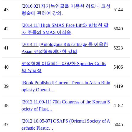
[2016.02] 자가늑연골을 이용한 하모니 코성
43
5144
형술에 관하여 강의.
[2014.11] High-SMAS Face Lift와 병행한 팔
42
5049
자 주름의 SMAS 이식술
[2014.11] Autologous Rib cartilage 를 이용한
41
5223
Asian 코성형술에대한 강의
코성형에 이용되는 다양한 Spreader Grafts
40
5406
의 유용성
[Book Published] Current Trends in Asian Rhin
39
4419
oplasty Operati…
[2012.11.09-11] 70th Congress of the Korean S
38
4182
ociety of Plast…
[2012.10.05-07] OSAPS (Oriental Society of A
37
5045
esthetic Plastic…