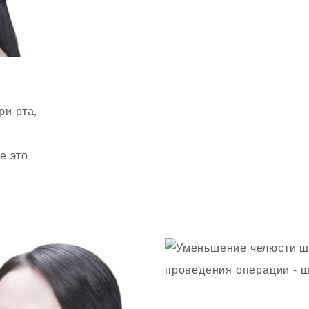
ри рта,
е это