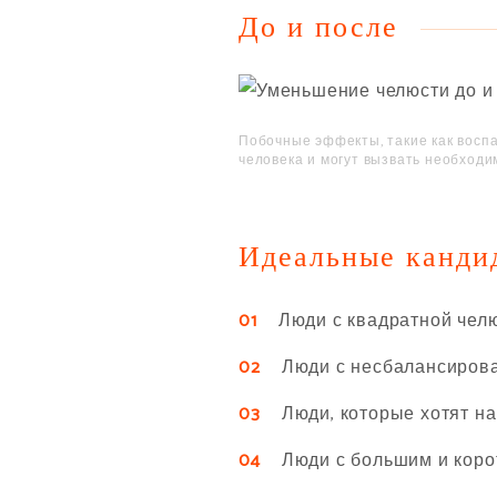
До и после
Побочные эффекты, такие как воспа
человека и могут вызвать необходи
Идеальные канди
01
Люди с квадратной челюс
02
Люди с несбалансирова
03
Люди, которые хотят нав
04
Люди с большим и коро