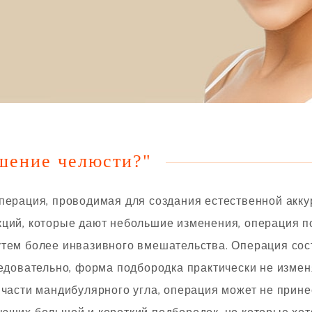
шение челюсти?"
операция, проводимая для создания естественной акк
кций, которые дают небольшие изменения, операция 
утем более инвазивного вмешательства. Операция сос
ледовательно, форма подбородка практически не изме
 части мандибулярного угла, операция может не прин