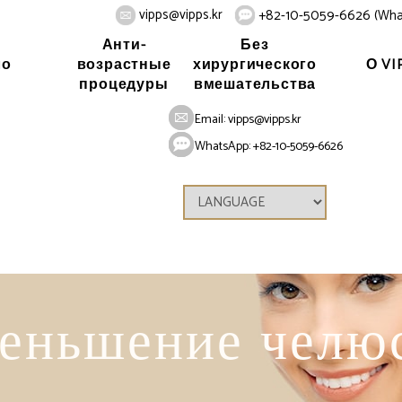
vipps@vipps.kr
+82-10-5059-6626 (Wha
Анти-
Без
ло
О VI
возрастные
хирургического
процедуры
вмешательства
Home
Лицо
Контурная пластика
Email:
vipps@vipps.kr
WhatsApp: +82-10-5059-6626
еньшение челю