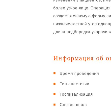
изменений у пациентов, име
более узкое лицо. Операци
создает желаемую форму лиц
нижнечелюстной угол одновр
длина подбородка укорачива
Информация об о
Время проведения
Тип анестезии
Госпитализация
Снятие швов