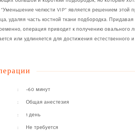
ющих большой и короткий подбородок, но которые хотя
я "Уменьшение челюсти VIP" является решением этой 
а, удаляя часть костной ткани подбородка. Придавая
еменно, операция приводит к получению овального ли
ется или удлиняется для достижения естественного и 
перации
: ~60 минут
: Общая анестезия
: 1 день
: Не требуется