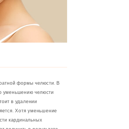
уратной формы челюсти. В
по уменьшению челюсти
тоит в удалении
няется. Хотя уменьшение
ести кардинальных