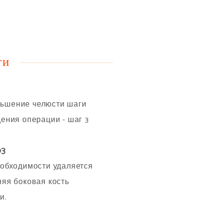
ти
03
обходимости удаляется
яя боковая кость
и.