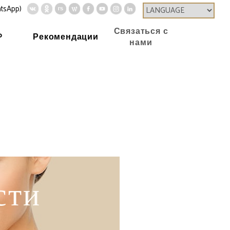
tsApp)
Связаться с
P
Рекомендации
нами
 лица
Уменьшение челюсти
сти