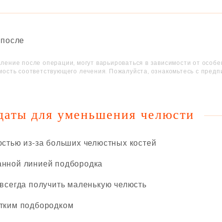
ление после операции, могут варьироваться в зависимости от особ
мость соответствующего лечения. Пожалуйста, ознакомьтесь с предп
даты для уменьшения челюсти
тью из-за больших челюстных костей
нной линией подбородка
сегда получить маленькую челюсть
тким подбородком