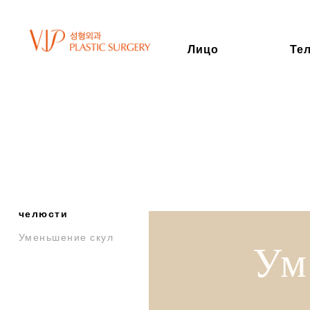
Лицо
Те
КОНТУРНАЯ
ПЛАСТИКА ЛИЦА
Операция на
подбородке
Гениопластика
Уменьшение
челюсти
Уменьшение скул
Ум