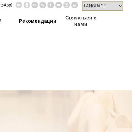
tsApp)
Связаться с
P
Рекомендации
нами
Home
О VIP
Научная деятельность