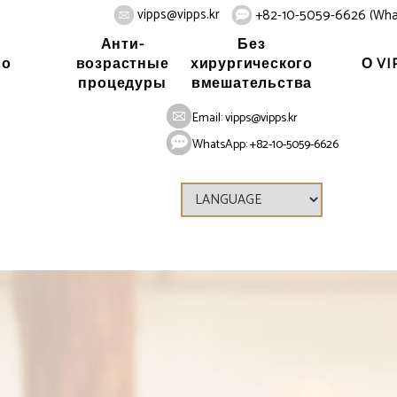
vipps@vipps.kr
+82-10-5059-6626 (Wha
Анти-
Без
ло
О VI
возрастные
хирургического
процедуры
вмешательства
Email:
vipps@vipps.kr
WhatsApp: +82-10-5059-6626