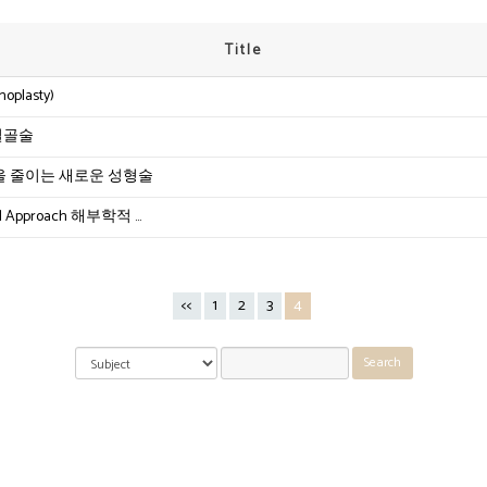
Title
oplasty)
 절골술
 폭을 줄이는 새로운 성형술
ical Approach 해부학적 …
<<
1
2
3
4