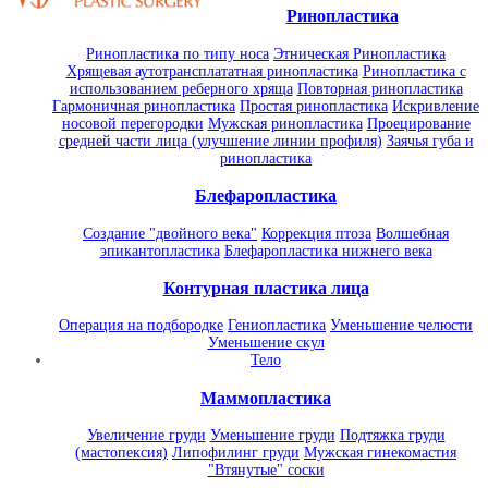
Ринопластика
Ринопластика по типу носа
Этническая Ринопластика
Хрящевая аутотрансплататная ринопластика
Ринопластика с
использованием реберного хряща
Повторная ринопластика
Гармоничная ринопластика
Простая ринопластика
Искривление
носовой перегородки
Мужская ринопластика
Проецирование
средней части лица (улучшение линии профиля)
Заячья губа и
ринопластика
Блефаропластика
Создание "двойного века"
Коррекция птоза
Волшебная
эпикантопластика
Блефаропластика нижнего века
Контурная пластика лица
Операция на подбородке
Гениопластика
Уменьшение челюсти
Уменьшение скул
Тело
Маммопластика
Увеличение груди
Уменьшение груди
Подтяжка груди
(мастопексия)
Липофилинг груди
Мужская гинекомастия
"Втянутые" соски