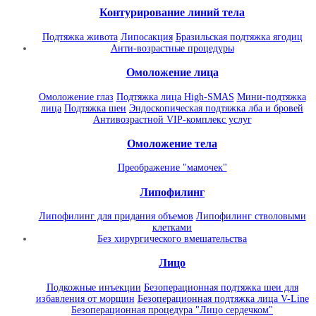
Контурирование линий тела
Подтяжка живота
Липосакция
Бразильская подтяжка ягодиц
Анти-возрастные процедуры
Омоложение лица
Омоложение глаз
Подтяжка лица High-SMAS
Мини-подтяжка
лица
Подтяжка шеи
Эндоскопическая подтяжка лба и бровей
Антивозрастной VIP-комплекс услуг
Омоложение тела
Преображение "мамочек"
Липофилинг
Липофилинг для придания объемов
Липофилинг стволовыми
клетками
Без хирургического вмешательства
Лицо
Подкожные инъекции
Безоперационная подтяжка шеи для
избавления от морщин
Безоперационная подтяжка лица V-Line
Безоперационная процедура "Лицо сердечком"