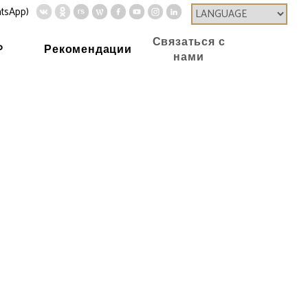
tsApp)
Связаться с
P
Рекомендации
нами
ластика
Уменьшение груди
и