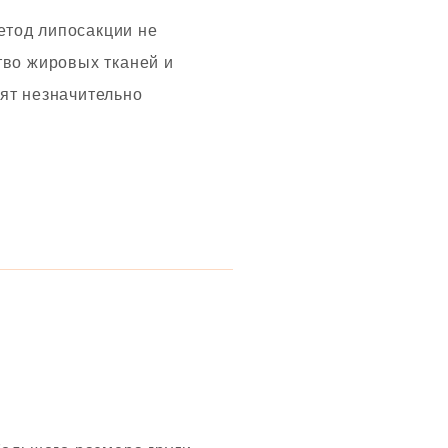
етод липосакции не
тво жировых тканей и
ят незначительно