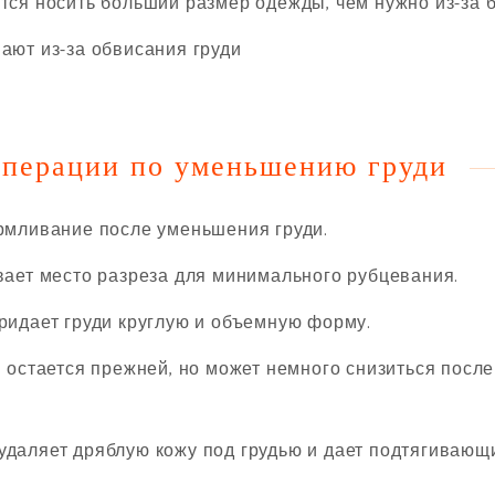
я носить больший размер одежды, чем нужно из-за б
ют из-за обвисания груди
операции по уменьшению груди
мливание после уменьшения груди.
ет место разреза для минимального рубцевания.
идает груди круглую и объемную форму.
остается прежней, но может немного снизиться после
аляет дряблую кожу под грудью и дает подтягивающ