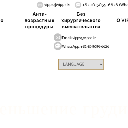
vipps@vipps.kr
+82-10-5059-6626 (Wha
Анти-
Без
ло
О VI
возрастные
хирургического
процедуры
вмешательства
Home
Тело
Маммоп
Email:
vipps@vipps.kr
WhatsApp: +82-10-5059-6626
еньшение груд