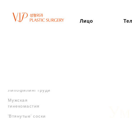
Лицо
Те
МАММОПЛАСТИКА
Увеличение груди
Уменьшение груди
Подтяжка груди
(мастопексия)
Липофилинг груди
Мужская
Ум
гинекомастия
'Втянутые' соски