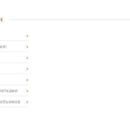
и
ия)
летками
 объемов