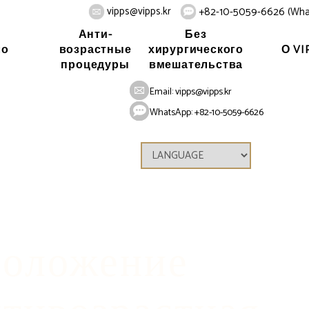
vipps@vipps.kr
+82-10-5059-6626 (Wha
Анти-
Без
ло
О VI
возрастные
хирургического
процедуры
вмешательства
стные процедуры (омолаживание)
Лицо
Омоложение (ант
Email:
vipps@vipps.kr
WhatsApp: +82-10-5059-6626
оложение