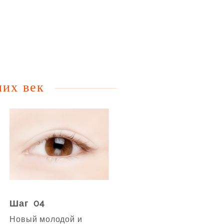
них век
Шаг 04
Новый молодой и