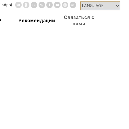
tsApp)
Связаться с
P
Рекомендации
нами
ивозрастная операция) глаз