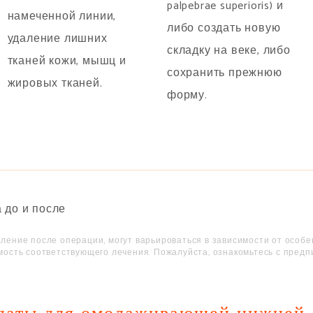
palpebrae superioris) и
намеченной линии,
либо создать новую
удаление лишних
складку на веке, либо
тканей кожи, мышц и
сохранить прежнюю
жировых тканей.
форму.
ление после операции, могут варьироваться в зависимости от особ
мость соответствующего лечения. Пожалуйста, ознакомьтесь с предп