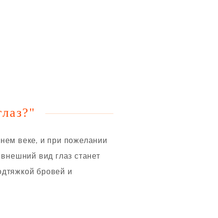
глаз?"
нем веке, и при пожелании
 внешний вид глаз станет
одтяжкой бровей и