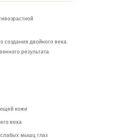
тивозрастной
 создания двойного века.
венного результата.
ающей кожи
его века
 слабых мышц глаз