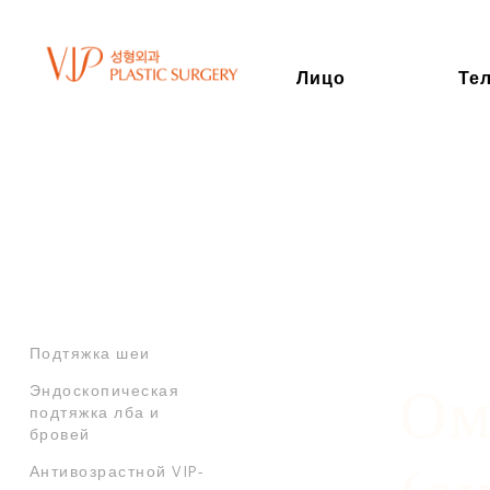
Лицо
Те
Home
Анти-возра
ОМОЛОЖЕНИЕ
ЛИЦА
Омоложение глаз
Подтяжка лица High-
SMAS
Мини-подтяжка лица
Подтяжка шеи
Ом
Эндоскопическая
подтяжка лба и
бровей
Антивозрастной VIP-