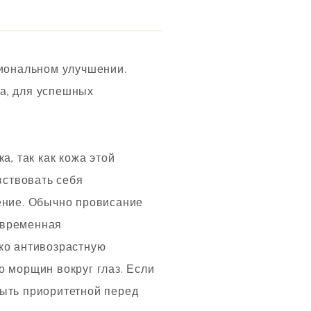
циональном улучшении.
а, для успешных
а, так как кожа этой
вствовать себя
рение. Обычно провисание
овременная
ько антивозрастную
о морщин вокруг глаз. Если
быть приоритетной перед