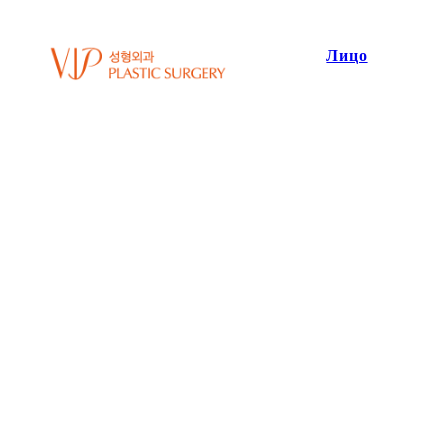
Лицо
Ф