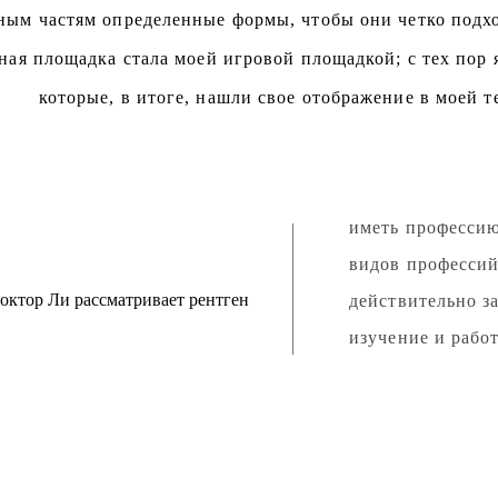
ным частям определенные формы, чтобы они четко подхо
ная площадка стала моей игровой площадкой; с тех пор
которые, в итоге, нашли свое отображение в моей 
Художест
В молодости, раз
иметь профессию
видов профессий
действительно за
изучение и рабо
2001 году, когда
в центре Каннам
пластической хи