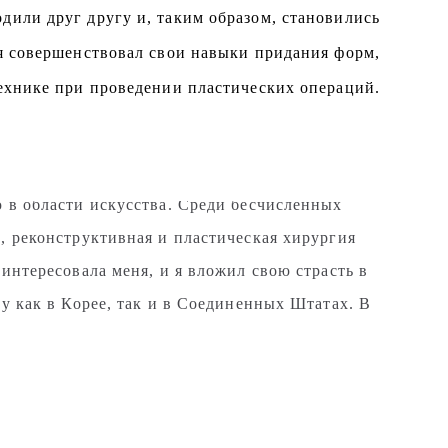
дили друг другу и, таким образом, становились
 я совершенствовал свои навыки придания форм,
технике при проведении пластических операций.
венный образ мыслей
мышляя о своей карьере, я понял, что хочу
 в области искусства. Среди бесчисленных
, реконструктивная и пластическая хирургия
интересовала меня, и я вложил свою страсть в
ту как в Корее, так и в Соединенных Штатах. В
 я вернулся в Корею, я открыл частную клинику
а, ведущее место назначения для проведения
рургии.