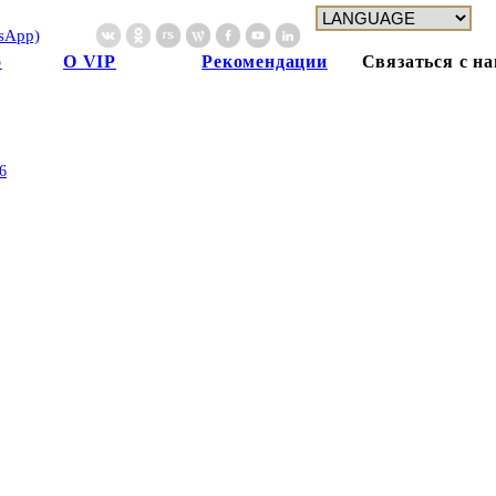
sApp)
о
О VIP
Рекомендации
Связаться с н
фия
Home
О VIP
Философия
6