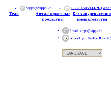
vipps@vipps.kr
+82-10-5059-6626 (What
Тело
Анти-возрастные
Без хирургическог
процедуры
вмешательства
илосо
Email:
vipps@vipps.kr
WhatsApp: +82-10-5059-662