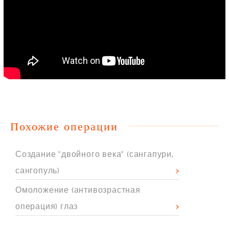
Похожие операции
Создание "двойного века" (сангапури,
сангопуль)
Омоложение (антивозрастная
операция) глаз