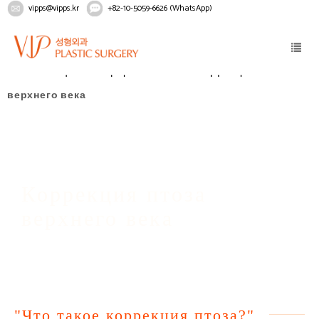
vipps@vipps.kr
+82-10-5059-6626 (WhatsApp)
Home
Лицо
Блефаропластика
Коррекция птоза
верхнего века
Коррекция птоза
верхнего века
"Что такое коррекция птоза?"