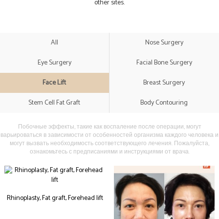
other sites.
All
Nose Surgery
Eye Surgery
Facial Bone Surgery
Face Lift
Breast Surgery
Stem Cell Fat Graft
Body Contouring
Побочные эффекты, такие как воспаление после операции, могут
варьироваться в зависимости от особенностей организма каждого человека и
могут вызвать необходимость соответствующего лечения. Пожалуйста,
ознакомьтесь с предписаниями и инструкциями от врача.
Rhinoplasty, Fat graft, Forehead lift