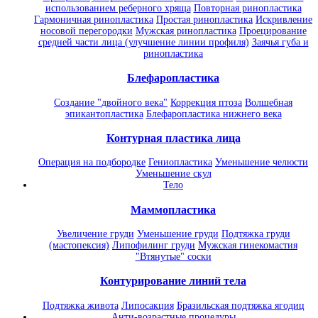
использованием реберного хряща
Повторная ринопластика
Гармоничная ринопластика
Простая ринопластика
Искривление
носовой перегородки
Мужская ринопластика
Проецирование
средней части лица (улучшение линии профиля)
Заячья губа и
ринопластика
Блефаропластика
Создание "двойного века"
Коррекция птоза
Волшебная
эпикантопластика
Блефаропластика нижнего века
Контурная пластика лица
Операция на подбородке
Гениопластика
Уменьшение челюсти
Уменьшение скул
Тело
Маммопластика
Увеличение груди
Уменьшение груди
Подтяжка груди
(мастопексия)
Липофилинг груди
Мужская гинекомастия
"Втянутые" соски
Контурирование линий тела
Подтяжка живота
Липосакция
Бразильская подтяжка ягодиц
Анти-возрастные процедуры